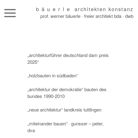
b ä u e r l e architekten konstanz
prof. werner bäuerle · freier architekt bda · dwb
skip
to
content
„architekturführer deutschland dam preis
2025“
„holzbauten in südbaden“
„architektur der demokratie“ bauten des
bundes 1990-2010
„neue architektur“ landkreis tuttlingen
„miteinander bauen“ · gunsser – peter,
dva