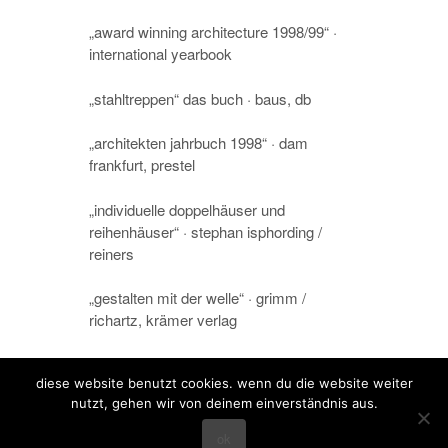
„award winning architecture 1998/99“ ·
international yearbook
„stahltreppen“ das buch · baus, db
„architekten jahrbuch 1998“ · dam
frankfurt, prestel
„individuelle doppelhäuser und
reihenhäuser“ · stephan isphording /
reiners
„gestalten mit der welle“ · grimm /
richartz, krämer verlag
diese website benutzt cookies. wenn du die website weiter
nutzt, gehen wir von deinem einverständnis aus.
ok
home
projekte
wettbewerbe
profil