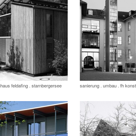
aus feldafing . starnbergersee
sanierung . umbau . fh konst