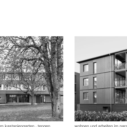
m kastaniengarten · tengen
wohnen und arbeiten im para