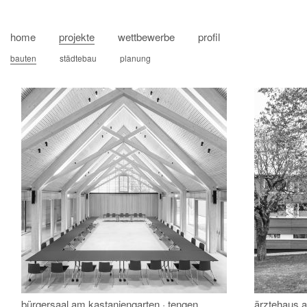
skip
to
home
projekte
wettbewerbe
profil
content
bauten
städtebau
planung
bürgersaal am kastaniengarten · tengen
ärztehaus a