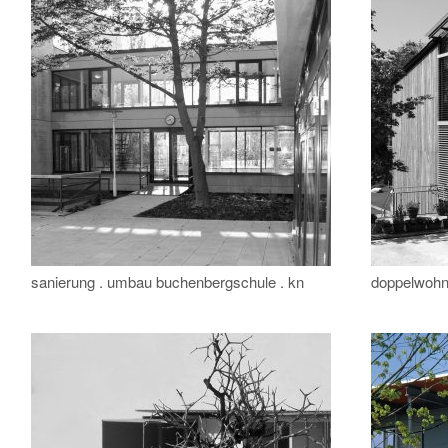
sanierung . umbau buchenbergschule . kn
doppelwohnh