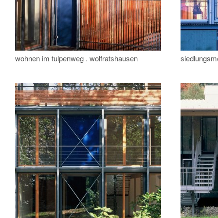
wohnen im tulpenweg . wolfratshausen
siedlungsmo