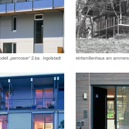
dell „permoser“ 2.ba . ingolstadt
einfamilienhaus am ammer