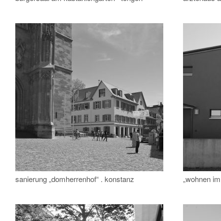
sanierung „domherrenhof“ . konstanz
„wohnen im 