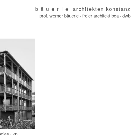
b ä u e r l e architekten konstanz
prof. werner bäuerle · freier architekt bda · dwb
dies · kn