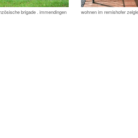
nzösische brigade . immendingen
wohnen im remishofer zelgle