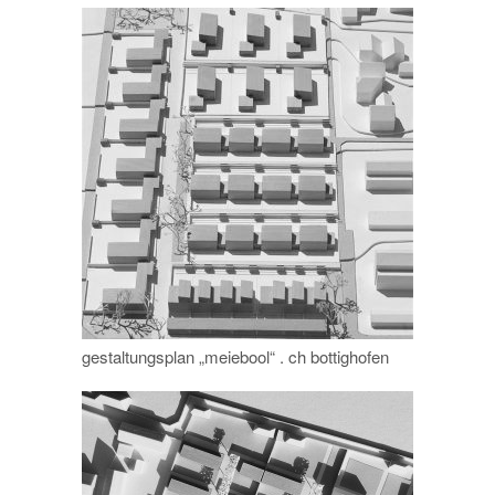
gestaltungsplan „meiebool“ . ch bottighofen