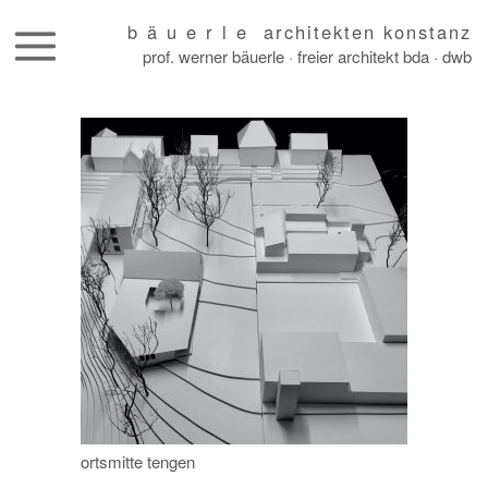
b ä u e r l e architekten konstanz
prof. werner bäuerle · freier architekt bda · dwb
skip
to
content
ortsmitte tengen