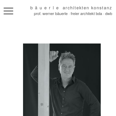
b ä u e r l e architekten konstanz
prof. werner bäuerle · freier architekt bda · dwb
skip
to
content