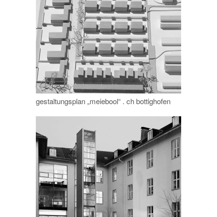
gestaltungsplan „meiebool“ . ch bottighofen