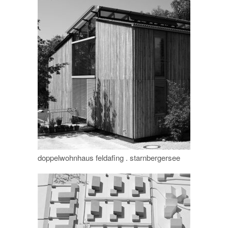
doppelwohnhaus feldafing . starnbergersee