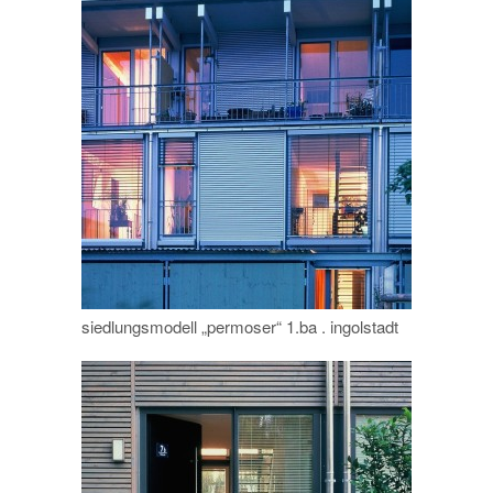
siedlungsmodell „permoser“ 1.ba . ingolstadt