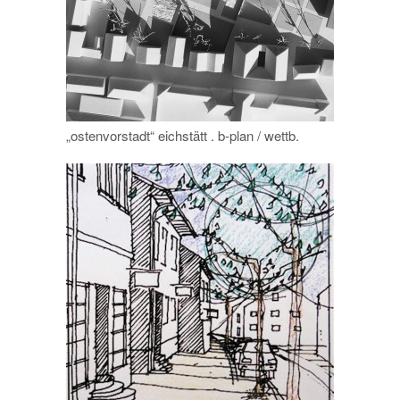
„ostenvorstadt“ eichstätt . b-plan / wettb.