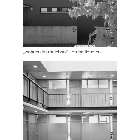
„wohnen im meiebool“ . ch-bottighofen