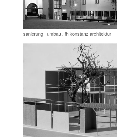
sanierung . umbau . fh konstanz architektur