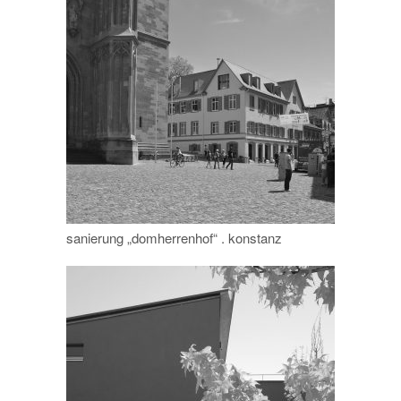
sanierung „domherrenhof“ . konstanz