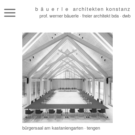
b ä u e r l e architekten konstanz
prof. werner bäuerle · freier architekt bda · dwb
skip
to
content
bürgersaal am kastaniengarten · tengen