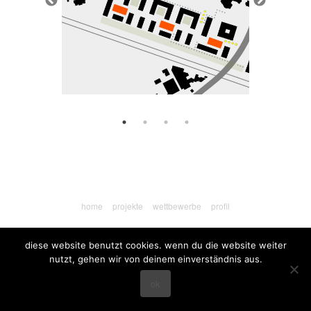
home
projekte
wettbewerbe
profil
diese website benutzt cookies. wenn du die website weiter
nutzt, gehen wir von deinem einverständnis aus.
ok