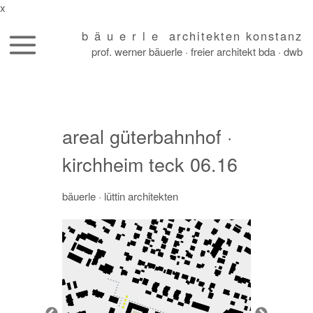
x
b ä u e r l e architekten konstanz
prof. werner bäuerle · freier architekt bda · dwb
skip
to
content
areal güterbahnhof ·
kirchheim teck 06.16
bäuerle
· lüttin architekten