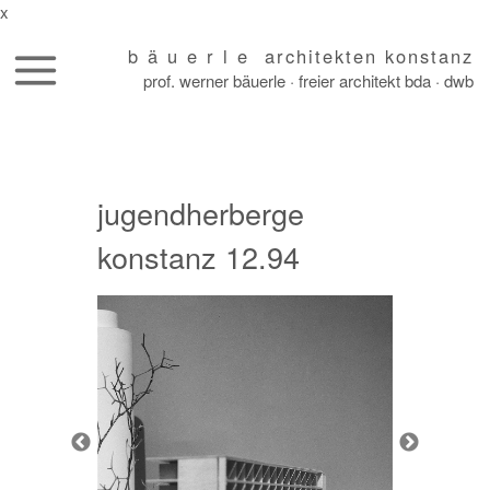
x
b ä u e r l e architekten konstanz
prof. werner bäuerle · freier architekt bda · dwb
skip
to
content
jugendherberge
konstanz 12.94