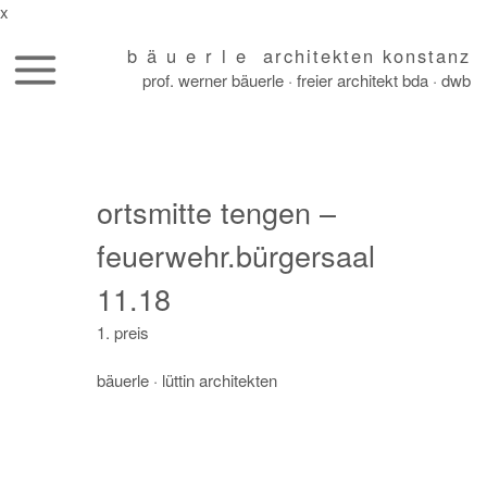
x
b ä u e r l e architekten konstanz
prof. werner bäuerle · freier architekt bda · dwb
skip
to
content
ortsmitte tengen –
feuerwehr.bürgersaal
11.18
1. preis
bäuerle
· lüttin architekten