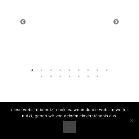
diese website benutzt cookies. wenn du die website weiter
home
projekte
wettbewerbe
profil
nutzt, gehen wir von deinem einverständnis aus.
ok