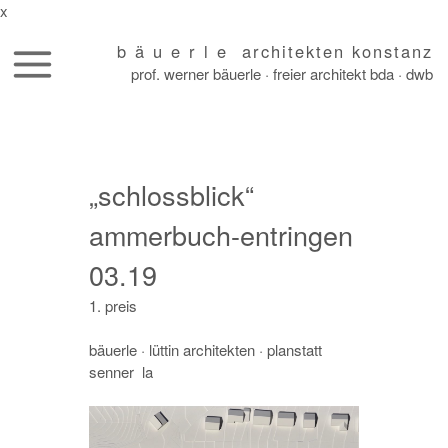
x
b ä u e r l e architekten konstanz
prof. werner bäuerle · freier architekt bda · dwb
skip
to
content
„schlossblick“
ammerbuch-entringen
03.19
1. preis
bäuerle
· lüttin architekten · planstatt
senner la