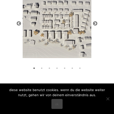
diese website benutzt cookies. wenn du die website weiter
nutzt, gehen wir von deinem einverständnis aus.
home
projekte
wettbewerbe
profil
ok