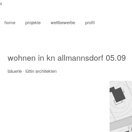
x
skip
to
home
projekte
wettbewerbe
profil
content
wohnen in kn allmannsdorf 05.09
bäuerle
· lüttin architekten