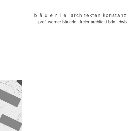
b ä u e r l e architekten konstanz
prof. werner bäuerle · freier architekt bda · dwb